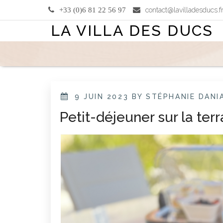
Skip
+33 (0)6 81 22 56 97
contact@lavilladesducs.f
to
LA VILLA DES DUCS
content
POSTED
9 JUIN 2023
BY STÉPHANIE DANI
ON
Petit-déjeuner sur la terr