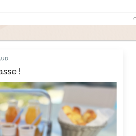
r
G
AUD
asse !